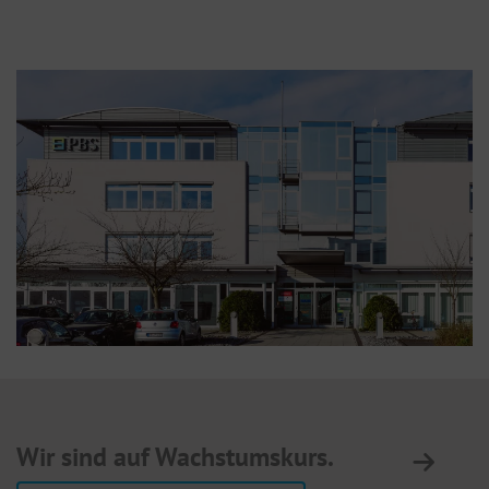
St
Wir sind auf Wachstumskurs.
A
3