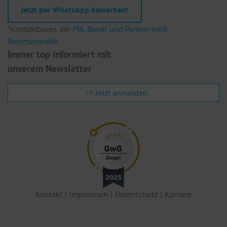
Jetzt per WhatsApp bewerben!
Te
F
*Kontaktbüros der
PBL Bandl und Partner mbB
E
Rechtsanwälte
Immer top informiert mit
unserem Newsletter
>> Jetzt anmelden
Kontakt
Impressum
Datenschutz
Karriere