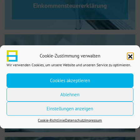
Einkommensteuererklärung
Cookie-Zustimmung verwalten
Wir verwenden Cookies, um unsere Website und unseren Service zu optimieren.
Cookies akzeptieren
Ablehnen
Steuerberatung
Einstellungen anzeigen
Cookie-Richtlinie
Datenschutz
Impressum