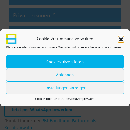
Cookie-Zustimmung verwalten
Wir verwenden Cookies, um unsere Website und unseren Service zu optimieren.
Cookies akzeptieren
Ablehnen
St
Einstellungen anzeigen
Wir sind auf Wachstumskurs.
A
Cookie-Richtlinie
Datenschutz
Impressum
3
Jetzt per WhatsApp bewerben!
Te
F
*Kontaktbüros der
PBL Bandl und Partner mbB
E
Rechtsanwälte