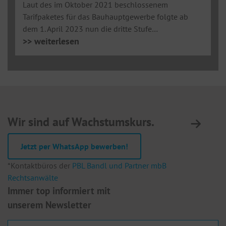
Laut des im Oktober 2021 beschlossenem
Tarifpaketes für das Bauhauptgewerbe folgte ab
dem 1. April 2023 nun die dritte Stufe…
>> weiterlesen
St
Wir sind auf Wachstumskurs.
A
3
Jetzt per WhatsApp bewerben!
Te
F
*Kontaktbüros der
PBL Bandl und Partner mbB
E
Rechtsanwälte
Immer top informiert mit
unserem Newsletter