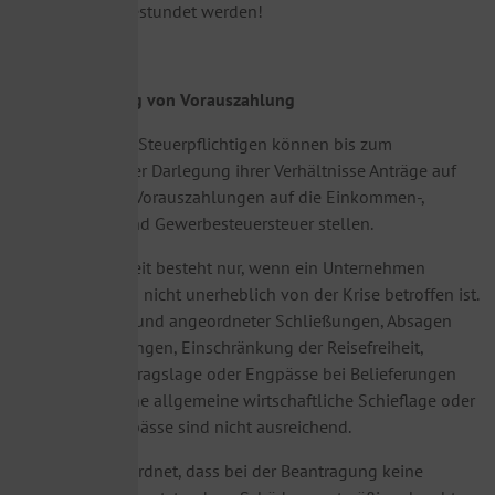
können nicht gestundet werden!
b) Herabsetzung von Vorauszahlung
Die betroffenen Steuerpflichtigen können bis zum
31.12.2020 unter Darlegung ihrer Verhältnisse Anträge auf
Anpassung der Vorauszahlungen auf die Einkommen-,
Körperschaft- und Gewerbesteuersteuer stellen.
Diese Möglichkeit besteht nur, wenn ein Unternehmen
unmittelbar und nicht unerheblich von der Krise betroffen ist.
Dies kann aufgrund angeordneter Schließungen, Absagen
von Veranstaltungen, Einschränkung der Reisefreiheit,
Wegfall der Auftragslage oder Engpässe bei Belieferungen
der Fall sein. Eine allgemeine wirtschaftliche Schieflage oder
finanzielle Engpässe sind nicht ausreichend.
Es wurde angeordnet, dass bei der Beantragung keine