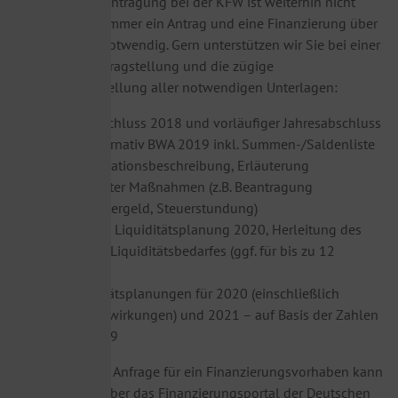
Eine direkte Beantragung bei der KFW ist weiterhin nicht
möglich. Es ist immer ein Antrag und eine Finanzierung über
die Hausbank notwendig. Gern unterstützen wir Sie bei einer
eventuellen Antragstellung und die zügige
Zurverfügungstellung aller notwendigen Unterlagen:
Jahresabschluss 2018 und vorläufiger Jahresabschluss
2019, alternativ BWA 2019 inkl. Summen-/Saldenliste
Kurze Situationsbeschreibung, Erläuterung
eingeleiteter Maßnahmen (z.B. Beantragung
Kurzarbeitergeld, Steuerstundung)
Vorläufige Liquiditätsplanung 2020, Herleitung des
aktuellen Liquiditätsbedarfes (ggf. für bis zu 12
Monate)
Rentabilitätsplanungen für 2020 (einschließlich
Krisenauswirkungen) und 2021 – auf Basis der Zahlen
2018/2019
Eine kostenlose Anfrage für ein Finanzierungsvorhaben kann
derzeit bereits über das Finanzierungsportal der Deutschen