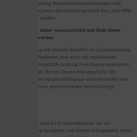
genaue Ausgestaltung (Anspruchsvoraussetzungen und
Antragsverfahren) muss die Umsetzung durch das Land NRW
also abgewartet werden.
Anträge können daher voraussichtlich erst Ende dieser
Woche gestellt werden.
Eine Kumulierung mit anderen Beihilfen im Zusammenhang
mit der Corona-Pandemie, aber auch mit bestehenden
Beihilfen ist grundsätzlich zulässig. Eine Überkompensation
ist zurückzuzahlen. Bei der Steuerveranlagung für die
Einkommens- oder Körperschaftsteuer im kommenden Jahr
wird dieser Zuschuss gewinnwirksam berücksichtigt.
Wichtig:
Diese Zuschüsse sind als Krisenmaßnahme nur zur
Existenzsicherung konzipiert und werden erst gewährt, wenn