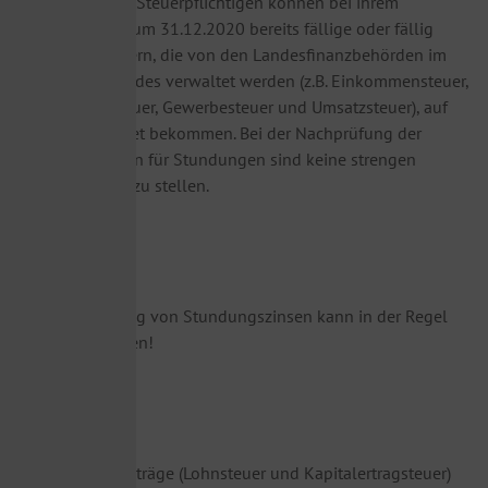
Die betroffenen Steuerpflichtigen können bei ihrem
Finanzamt bis zum 31.12.2020 bereits fällige oder fällig
werdende Steuern, die von den Landesfinanzbehörden im
Auftrag des Bundes verwaltet werden (z.B. Einkommensteuer,
Körperschaftsteuer, Gewerbesteuer und Umsatzsteuer), auf
Antrag gestundet bekommen. Bei der Nachprüfung der
Voraussetzungen für Stundungen sind keine strengen
Anforderungen zu stellen.
Wichtig:
Auf die Erhebung von Stundungszinsen kann in der Regel
verzichtet werden!
Wichtig:
Steuerabzugsbeträge (Lohnsteuer und Kapitalertragsteuer)