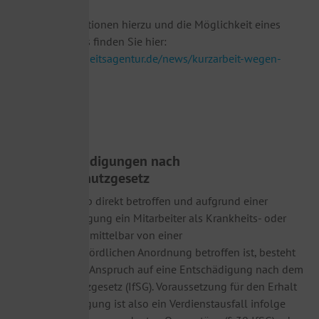
Weitere Informationen hierzu und die Möglichkeit eines
Online-Antrages finden Sie hier:
https://www.arbeitsagentur.de/news/kurzarbeit-wegen-
corona-virus
3.
Entschädigungen nach
Infektionsschutzgesetz
Wenn ein Betrieb direkt betroffen und aufgrund einer
amtlichen Verfügung ein Mitarbeiter als Krankheits- oder
Verdachtsfall unmittelbar von einer
gesundheitsbehördlichen Anordnung betroffen ist, besteht
ein gesetzlicher Anspruch auf eine Entschädigung nach dem
Infektionsschutzgesetz (IfSG). Voraussetzung für den Erhalt
einer Entschädigung ist also ein Verdienstausfall infolge