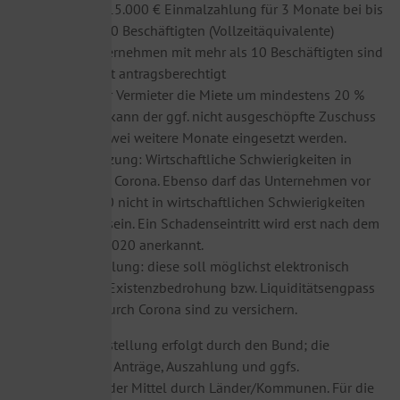
Bis 15.000 € Einmalzahlung für 3 Monate bei bis
zu 10 Beschäftigten (Vollzeitäquivalente)
Unternehmen mit mehr als 10 Beschäftigten sind
nicht antragsberechtigt
Sofern der Vermieter die Miete um mindestens 20 %
reduziert, kann der ggf. nicht ausgeschöpfte Zuschuss
auch für zwei weitere Monate eingesetzt werden.
Voraussetzung: Wirtschaftliche Schwierigkeiten in
Folge von Corona. Ebenso darf das Unternehmen vor
März 2020 nicht in wirtschaftlichen Schwierigkeiten
gewesen sein. Ein Schadenseintritt wird erst nach dem
11. März 2020 anerkannt.
Antragstellung: diese soll möglichst elektronisch
erfolgen; Existenzbedrohung bzw. Liquiditätsengpass
bedingt durch Corona sind zu versichern.
Die Mittelbereitstellung erfolgt durch den Bund; die
Bearbeitung der Anträge, Auszahlung und ggfs.
Rückforderung der Mittel durch Länder/Kommunen. Für die