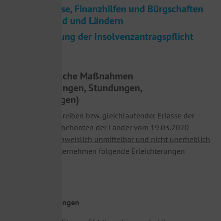
Zuschüsse, Finanzhilfen und Bürgschaften
von Bund und Ländern
Aussetzung der Insolvenzantragspflicht
1.
Steuerliche Maßnahmen
(Vorauszahlungen, Stundungen,
Vollstreckungen)
Mittels BMF-Schreiben bzw. gleichlautender Erlasse der
obersten Finanzbehörden der Länder vom 19.03.2020
wurden für „
nachweislich unmittelbar und nicht unerheblich
betroffenen
“ Unternehmen folgende Erleichterungen
umgesetzt:
a) Steuerstundungen