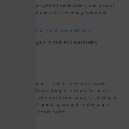
Bürgschaftsbanken gestellt werden. Hier finden Sie auch
aktuelle Informationen für krisenbedingt betroffene
Unternehmen:
https://finanzierungsportal.ermoeglicher.de/
Auch diese Abfrage wird dann an die Hausbank
weitergeleitet.
Wichtig:
Durch den o.g. Ablauf ist damit zu rechnen, dass die
Bewilligung und Auszahlung hier mehrere Wochen in
Anspruch nehmen könnte und demzufolge rechtzeitig auf
Grundlage einer Liquiditätsplanung die notwendigen
Anträge gestellt werden sollten.