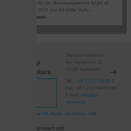
Tarifpaketes für das Bauhauptgewerbe folgte ab
dem 1. April 2023 nun die dritte Stufe…
>> weiterlesen
Standort Paderborn
St
Wir sind auf
Am Hoppenhof 32
Eu
33104 Paderborn
10
Wachstumskurs.
Tel..:
+49 5251/54638-0
Te
Jetzt per
Fax: +49 5251/54638-99
F
WhatsApp
E-Mail:
info@pb-
E
bewerben!
steuern.de
st
*Kontaktbüros der
PBL Bandl und Partner mbB
Rechtsanwälte
Immer top informiert mit