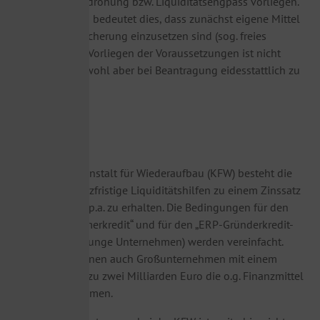
eine Existenzbedrohung bzw. Liquiditätsengpass vorliegen.
Beihilferechtlich bedeutet dies, dass zunächst eigene Mittel
zur Liquiditätssicherung einzusetzen sind (sog. freies
Vermögen). Das Vorliegen der Voraussetzungen ist nicht
nachzuweisen, wohl aber bei Beantragung eidesstattlich zu
versichern.
Finanzierungen
Über die Kreditanstalt für Wiederaufbau (KFW) besteht die
Möglichkeit, kurzfristige Liquiditätshilfen zu einem Zinssatz
von derzeit 1 % p.a. zu erhalten. Die Bedingungen für den
„KfW-Unternehmerkredit“ und für den „ERP-Gründerkredit-
Universell“ (für junge Unternehmen) werden vereinfacht.
Neuerdings können auch Großunternehmen mit einem
Umsatz von bis zu zwei Milliarden Euro die o.g. Finanzmittel
in Anspruch nehmen.