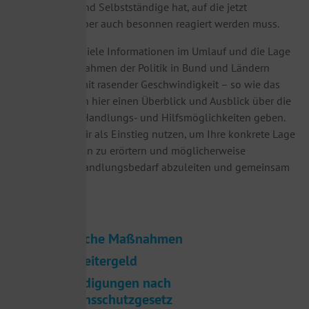
Unternehmen und Selbstständige hat, auf die jetzt
entschlossen, aber auch besonnen reagiert werden muss.
Es sind derzeit viele Informationen im Umlauf und die Lage
sowie die Maßnahmen der Politik in Bund und Ländern
verändert sich mit rasender Geschwindigkeit – so wie das
Virus. Wir wollen hier einen Überblick und Ausblick über die
verschiedenen Handlungs- und Hilfsmöglichkeiten geben.
Dies möchten wir als Einstieg nutzen, um Ihre konkrete Lage
mit Ihnen einzeln zu erörtern und möglicherweise
notwendigen Handlungsbedarf abzuleiten und gemeinsam
umzusetzen.
Steuerliche Maßnahmen
Kurzarbeitergeld
Entschädigungen nach
Infektionsschutzgesetz