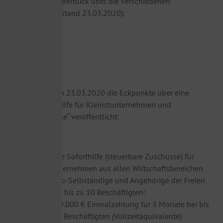
Hier ein erster Überblick über die verschiedenen
Möglichkeiten (Stand 23.03.2020):
a) Bund
Zuschüsse
Der Bund hat am 23.03.2020 die Eckpunkte über eine
„Corona-Soforthilfe für Kleinstunternehmen und
Soloselbständige“ veröffentlicht:
Finanzielle Soforthilfe (steuerbare Zuschüsse) für
Kleinstunternehmen aus allen Wirtschaftsbereichen
sowie Solo-Selbständige und Angehörige der Freien
Berufe mit bis zu 10 Beschäftigten:
Bis 9.000 € Einmalzahlung für 3 Monate bei bis
zu 5 Beschäftigten (Vollzeitäquivalente)