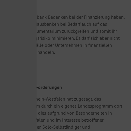
Bürgschaften
Sollte Ihre Hausbank Bedenken bei der Finanzierung haben,
so können die Hausbanken bei Bedarf auch auf das
Bürgschaftsinstrumentarium zurückgreifen und somit ihr
eigenes Haftungsrisiko minimieren. Es darf sich aber nicht
um Sanierungsfälle oder Unternehmen in finanziellen
Schwierigkeiten handeln.
b) NRW
Zuschüsse und Förderungen
Das Land Nordrhein‐Westfalen hat zugesagt, das
Bundesprogramm durch ein eigenes Landesprogramm dort
zu ergänzen, wo dies aufgrund von Besonderheiten in
Nordrhein‐Westfalen und im Interesse betroffener
Kleinunternehmer, Solo‐Selbständiger und