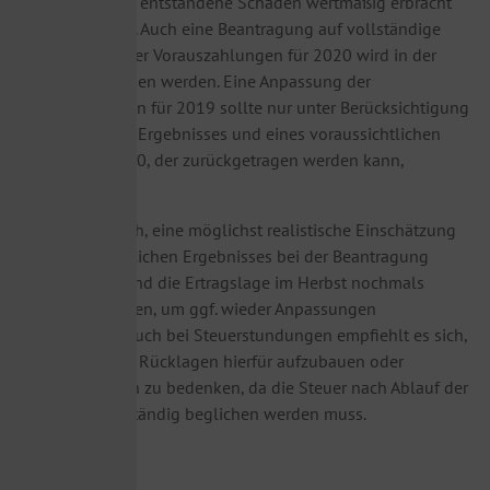
Nachweise über entstandene Schäden wertmäßig erbracht
werden müssen. Auch eine Beantragung auf vollständige
Herabsetzung der Vorauszahlungen für 2020 wird in der
Regel entsprochen werden. Eine Anpassung der
Vorauszahlungen für 2019 sollte nur unter Berücksichtigung
des vorläufigen Ergebnisses und eines voraussichtlichen
Verlustes in 2020, der zurückgetragen werden kann,
erfolgen.
Es empfiehlt sich, eine möglichst realistische Einschätzung
des voraussichtlichen Ergebnisses bei der Beantragung
vorzunehmen und die Ertragslage im Herbst nochmals
genauer zu prüfen, um ggf. wieder Anpassungen
vorzunehmen. Auch bei Steuerstundungen empfiehlt es sich,
soweit möglich, Rücklagen hierfür aufzubauen oder
Ratenzahlungen zu bedenken, da die Steuer nach Ablauf der
Stundung vollständig beglichen werden muss.