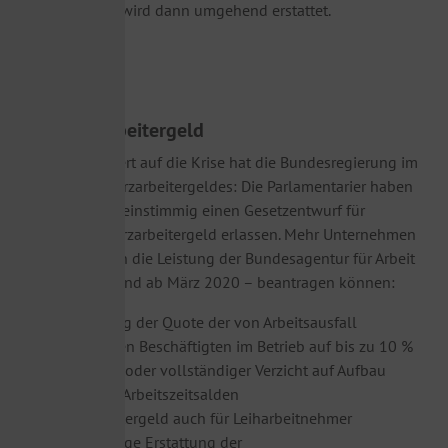
Vorauszahlung wird dann umgehend erstattet.
2.
Kurzarbeitergeld
Ebenfalls reagiert auf die Krise hat die Bundesregierung im
Rahmen des Kurzarbeitergeldes: Die Parlamentarier haben
am 13.03.2020 einstimmig einen Gesetzentwurf für
erleichtertes Kurzarbeitergeld erlassen. Mehr Unternehmen
als bisher sollen die Leistung der Bundesagentur für Arbeit
(BA) – rückwirkend ab März 2020 – beantragen können:
Absenkung der Quote der von Arbeitsausfall
betroffenen Beschäftigten im Betrieb auf bis zu 10 %
teilweiser oder vollständiger Verzicht auf Aufbau
negativer Arbeitszeitsalden
Kurzarbeitergeld auch für Leiharbeitnehmer
vollständige Erstattung der