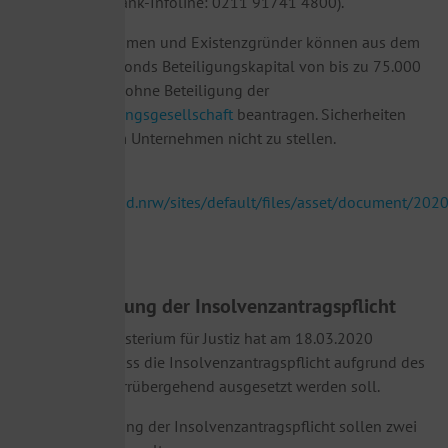
werden. (NRW.Bank-Infoline: 0211 91741 4800).
Kleine Unternehmen und Existenzgründer können aus dem
Mikromezzaninfonds Beteiligungskapital von bis zu 75.000
Euro direkt und ohne Beteiligung der
Kapitalbeteiligungsgesellschaft
beantragen. Sicherheiten
sind hierfür vom Unternehmen nicht zu stellen.
(Quelle:
https://www.land.nrw/sites/default/files/asset/document/2
5.
Aussetzung der Insolvenzantragspflicht
Das Bundesministerium für Justiz hat am 18.03.2020
angekündigt, dass die Insolvenzantragspflicht aufgrund des
Corona Virus vorrübergehend ausgesetzt werden soll.
Für die Aussetzung der Insolvenzantragspflicht sollen zwei