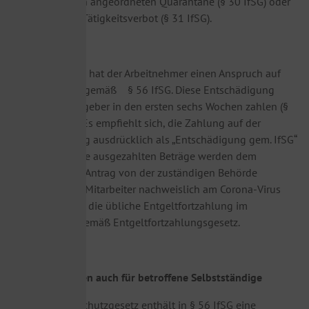
einer behördlich angeordneten Quarantäne (§ 30 IfSG) oder
ein berufliches Tätigkeitsverbot (§ 31 IfSG).
In diesen Fällen hat der Arbeitnehmer einen Anspruch auf
Entschädigung gemäß § 56 IfSG. Diese Entschädigung
muss der Arbeitgeber in den ersten sechs Wochen zahlen (§
56 Abs. 5 IfSG). Es empfiehlt sich, die Zahlung auf der
Lohnabrechnung ausdrücklich als „Entschädigung gem. IfSG“
auszuweisen. Die ausgezahlten Beträge werden dem
Arbeitgeber auf Antrag von der zuständigen Behörde
erstattet. Ist ein Mitarbeiter nachweislich am Corona-Virus
erkrankt, erfolgt die übliche Entgeltfortzahlung im
krankheitsfall gemäß Entgeltfortzahlungsgesetz.
Entschädigungen auch für betroffene Selbstständige
Das Infektionsschutzgesetz enthält in § 56 IfSG eine