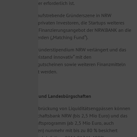
Kulturschaffender erforderlich ist.
Zudem soll die aufstrebende Gründerszene in NRW
unterstützt und privaten Investoren, die Startups weiteres
Geld geben, ein Finanzierungsangebot der NRW.BANK an die
Seite gestellt werden („Matching Fund“).
Auch soll das Gründerstipendium NRW verlängert und das
Programm „Mittelstand innovativ“ mit den
Digitalisierungsgutscheinen sowie weiteren Finanzmitteln
neu ausgerichtet werden.
Finanzierungen und Landesbürgschaften
Kredite zur Überbrückung von Liquiditätsengpässen können
durch die Bürgschaftsbank NRW (bis 2,5 Mio Euro) und das
Landesbürgschaftsprogramm (ab 2,5 Mio Euro, auch
Großunternehmen) nunmehr mit bis zu 80 % besichert