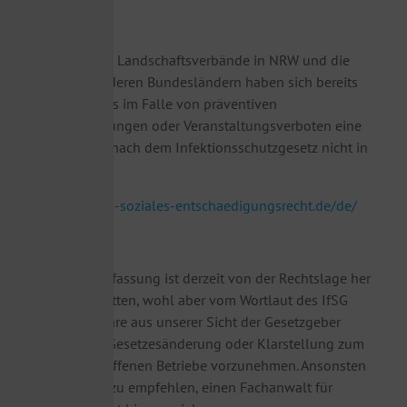
Die zuständigen Landschaftsverbände in NRW und die
Behörden in anderen Bundesländern haben sich bereits
positioniert, dass im Falle von präventiven
Betriebsschließungen oder Veranstaltungsverboten eine
Entschädigung nach dem Infektionsschutzgesetz nicht in
Frage kommt.
https://www.lwl-soziales-entschaedigungsrecht.de/de/
Diese Rechtsauffassung ist derzeit von der Rechtslage her
teilweise umstritten, wohl aber vom Wortlaut des IfSG
gedeckt. Hier wäre aus unserer Sicht der Gesetzgeber
gefordert, eine Gesetzesänderung oder Klarstellung zum
Wohle der betroffenen Betriebe vorzunehmen. Ansonsten
wäre allenfalls zu empfehlen, einen Fachanwalt für