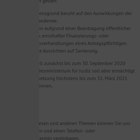
Voraussetzungen gelten:
Der Insolvenzgrund beruht auf den Auswirkungen der
Corona–Pandemie.
Es bestehen aufgrund einer Beantragung öffentlicher
Hilfen bzw. ernsthafter Finanzierungs- oder
Sanierungsverhandlungen eines Antragspflichtigen
begründete Aussichten auf Sanierung.
Die Regelung soll zunächst bis zum 30. September 2020
gelten. Das Bundesministerium für Justiz soll aber ermächtigt
werden, die Aussetzung höchstens bis zum 31. März 2021
verlängern zu können.
Bei Fragen zu diesen und anderen Themen können Sie uns
gern kontaktieren und einen Telefon- oder
Videokonferenztermin vereinbaren.