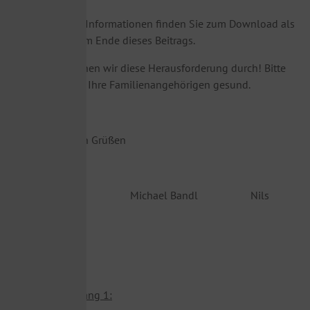
Weiterführende Informationen finden Sie zum Download als
PDF-Anhänge am Ende dieses Beitrags.
Gemeinsam stehen wir diese Herausforderung durch! Bitte
bleiben Sie und Ihre Familienangehörigen gesund.
Mit freundlichen Grüßen
Martin Pekala Michael Bandl Nils
Hoefer
Download-Anhang 1: