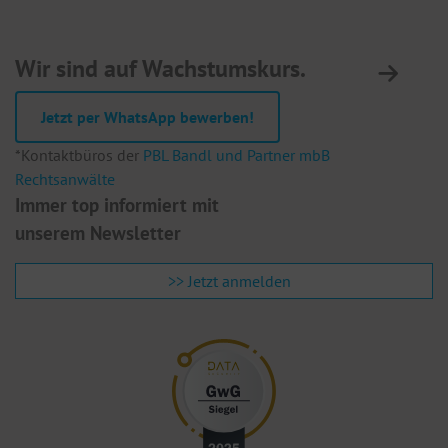
St
Wir sind auf Wachstumskurs.
A
3
Jetzt per WhatsApp bewerben!
Te
F
*Kontaktbüros der
PBL Bandl und Partner mbB
E
Rechtsanwälte
Immer top informiert mit
unserem Newsletter
>> Jetzt anmelden