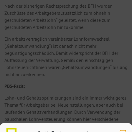
Nach der bisherigen Rechtsprechung des BFH wurden
Zuschüsse des Arbeitgebers „zusätzlich zum ohnehin
geschuldeten Arbeitslohn“ geleistet, wenn diese zum
geschuldeten Arbeitslohn hinzukomme.
Ein arbeitsvertraglich vereinbarter Lohnformwechsel
(„Gehaltsumwandlung“) ist danach nicht mehr
begünstigungsschädlich. Damit widerspricht der BFH der
Auffassung der Verwaltung. Gemäß den einschlägigen
Lohnsteuerrichtlinien waren „Gehaltsumwandlungen“ bislang
nicht anzuerkennen.
PBS-Fazit:
Lohn- und Gehaltsoptimierungen sind ein immer wichtigeres
Thema für Arbeitgeber bei Neueinstellungen, aber auch bei
laufenden Gehaltsverhandlungen. Durch Verwendung der
pauschalen Lohnversteuerung können hier verschiedene
Bausteine eine Rolle spielen, von denen im Ergebnis