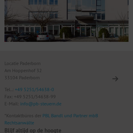
Locatie Paderborn
Lo
Am Hoppenhof 32
Eu
33104 Paderborn
10
Tel..:
+49 5251/54638-0
Te
Fax: +49 5251/54638-99
F
E-Mail:
info@pb-steuern.de
E
*Kontaktbüros der
PBL Bandl und Partner mbB
Rechtsanwälte
Blijf altijd op de hoogte