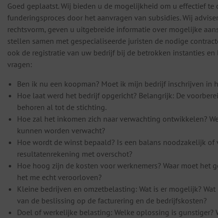
Goed geplaatst. Wij bieden u de mogelijkheid om u effectief te
funderingsproces door het aanvragen van subsidies. Wij advise
rechtsvorm, geven u uitgebreide informatie over mogelijke aansp
stellen samen met gespecialiseerde juristen de nodige contract
ook de registratie van uw bedrijf bij de betrokken instanties e
vragen:
Ben ik nu een koopman? Moet ik mijn bedrijf inschrijven in 
Hoe laat werd het bedrijf opgericht? Belangrijk: De voorbe
behoren al tot de stichting.
Hoe zal het inkomen zich naar verwachting ontwikkelen? We
kunnen worden verwacht?
Hoe wordt de winst bepaald? Is een balans noodzakelijk of 
resultatenrekening met overschot?
Hoe hoog zijn de kosten voor werknemers? Waar moet het ge
het me echt veroorloven?
Kleine bedrijven en omzetbelasting: Wat is er mogelijk? Wat i
van de beslissing op de facturering en de bedrijfskosten?
Doel of werkelijke belasting: Welke oplossing is gunstiger? W