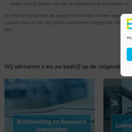
Indien nodig dienen wij ook de bijbehorende aanvragen in.
Je hebt een goed idee en speelt met het idee om een eigen bedr
contact met ons op. Wij zullen u adviseren. Uitgebreid, deskun
blik.
Wij
Wij adviseren u en uw bedrijf op de volgende ge
Boekhouding en financiële
Loona
overzichten