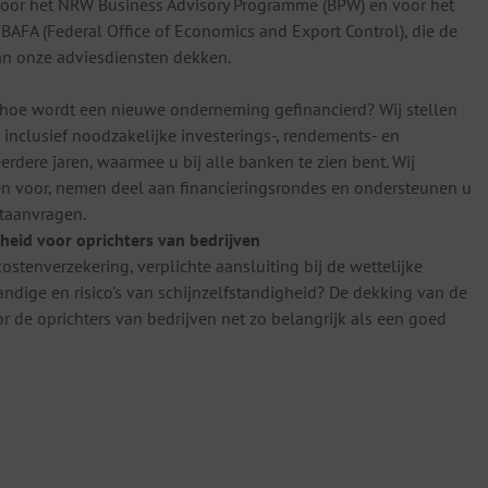
 voor het NRW Business Advisory Programme (BPW) en voor het
AFA (Federal Office of Economics and Export Control), die de
an onze adviesdiensten dekken.
hoe wordt een nieuwe onderneming gefinancierd? Wij stellen
inclusief noodzakelijke investerings-, rendements- en
erdere jaren, waarmee u bij alle banken te zien bent. Wij
n voor, nemen deel aan financieringsrondes en ondersteunen u
taanvragen.
rheid voor oprichters van bedrijven
ekostenverzekering, verplichte aansluiting bij de wettelijke
andige en risico's van schijnzelfstandigheid? De dekking van de
or de oprichters van bedrijven net zo belangrijk als een goed