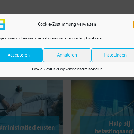
ijf op te richten? Neem
dig en met een vooruitziende
Cookie-Zustimmung verwalten
 gebruiken cookies om onze website en onze service te optimaliseren.
Accepteren
Annuleren
Instellingen
bieden:
Cookie-Richtlinie
Gegevensbescherming
Afdruk
Hulp bij
dministratiediensten
belastingaangi