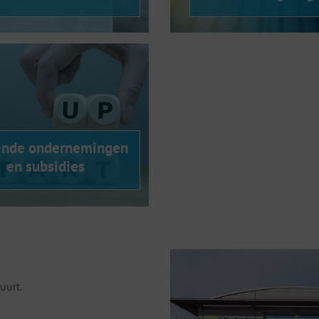
ende ondernemingen
en subsidies
uurt.