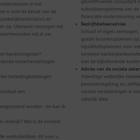
gecertificeerde consultant
 ondersteunen in het
subsidieprogramma van de B
ren u over de keuze van de
financiële ondersteuning v
rakelijkheidsrisico's en
Bedrijfsbeheeradvies
en op. Uiteraard verzorgen wij
Schuld of eigen vermogen, 
n beantwoorden wij al uw
goede businessplannen op, 
liquiditeitsplannen voor me
het handelsregister?
bereiden bankbijeenkomste
reidende onderhandelingen
met de bijbehorende kredie
Advies van de sociale zeke
lke belastingbetalingen
Vrijwillige wettelijke ziekt
pensioenregeling als zelfst
volstaat een
sociale verzekeringen is vo
zakelijk idee.
registreerd worden - en kan ik
s redelijk? Wat is de invloed
e verduidelijken dit voor u.