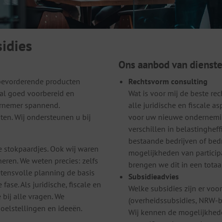
idies
Ons aanbod van diensten
bevorderende producten
Rechtsvorm consulting
tal goed voorbereid en
Wat is voor mij de beste r
dernemer spannend.
alle juridische en fiscale 
ten. Wij ondersteunen u bij
voor uw nieuwe onderneming
verschillen in belastinghef
bestaande bedrijven of be
e stokpaardjes. Ook wij waren
mogelijkheden van particip
eren. We weten precies: zelfs
brengen we dit in een totaa
wetensvolle planning de basis
Subsidieadvies
ase. Als juridische, fiscale en
Welke subsidies zijn er voo
bij alle vragen. We
(overheidssubsidies, NRW-b
oelstellingen en ideeën.
Wij kennen de mogelijkhede