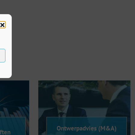
Ontwerpadvies (M&A)
ften