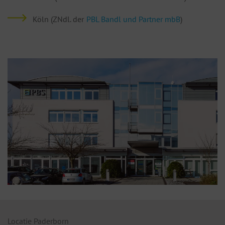
Köln (ZNdl. der
PBL Bandl und Partner mbB
)
Locatie Paderborn
Lo