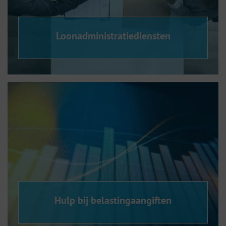
Loonadministratiediensten
Hulp bij belastingaangiften