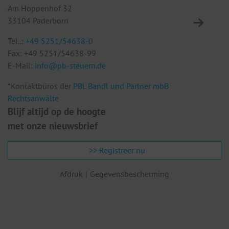
Am Hoppenhof 32
Eu
33104 Paderborn
10
Tel..:
+49 5251/54638-0
Te
Fax: +49 5251/54638-99
F
E-Mail:
info@pb-steuern.de
E
*Kontaktbüros der
PBL Bandl und Partner mbB
Rechtsanwälte
Blijf altijd op de hoogte
met onze nieuwsbrief
>> Registreer nu
Afdruk
Gegevensbescherming