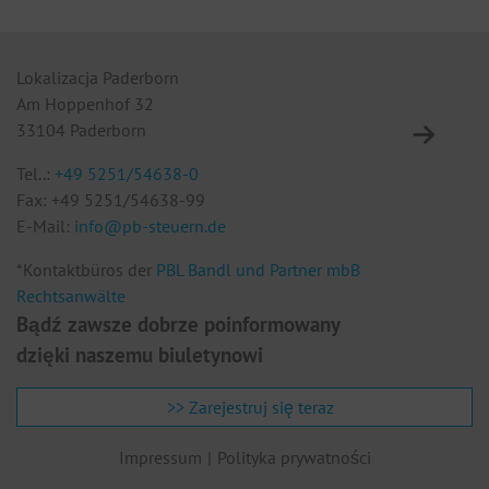
Lokalizacja Paderborn
Lo
Am Hoppenhof 32
Eu
33104 Paderborn
10
Tel..:
+49 5251/54638-0
Te
Fax: +49 5251/54638-99
F
E-Mail:
info@pb-steuern.de
E
*Kontaktbüros der
PBL Bandl und Partner mbB
Rechtsanwälte
Bądź zawsze dobrze poinformowany
dzięki naszemu biuletynowi
>> Zarejestruj się teraz
Impressum
Polityka prywatności