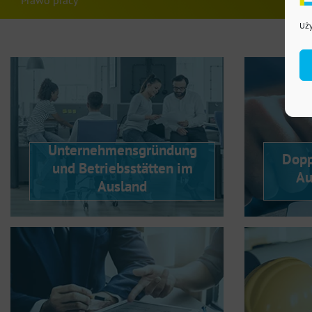
Uży
Unternehmensgründung
Dopp
und Betriebsstätten im
Au
Ausland