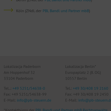
Köln (ZNdl. der
PBL Bandl und Partner mbB
)
Lokalizacja Paderborn
Lokalizacja Berlin*
Am Hoppenhof 32
Europaplatz 2 (8. OG)
33104 Paderborn
10557 Berlin
Tel..:
+49 5251/54638-0
Tel.:
+49 30/408 19 2160
Fax: +49 5251/54638-99
Fax: +49 30/408 19 2450
E-Mail:
info@pb-steuern.de
E-Mail:
info@pb-steuern.d
*Kontaktbüros der
PBL Bandl und Partner mbB Rechtsanwälte