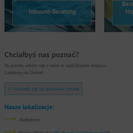
Bera
Inbound-Beratung
Mo
Chciałbyś nas poznać?
Po prostu umów się z nami w najbliższym miejscu.
Czekamy na Ciebie!
>> Umówić się na spotkanie online
Nasze lokalizacje:
Paderborn
Berlin (ZNdl. der
PBL Bandl und Partner mbB
)