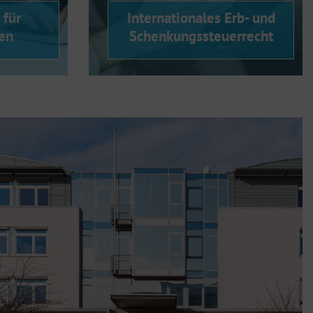
 für
Internationales Erb- und
en
Schenkungssteuerrecht