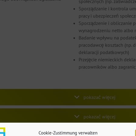
społecznych (np. zaświadc
Sporządzanie i kontrola 
pracy i ubezpieczeń społec
Sporządzenie i obliczanie 
wynagrodzeniu netto albo 
Badanie wpływu na podatek
pracodawcę kosztach (np. d
deklaracji podatkowych)
Przejęcie niemieckich dek
pracowników albo zagranic
Cookie-Zustimmung verwalten