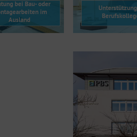
tung bei Bau- oder
Unterstützung
ntagearbeiten im
Berufskolleg
Ausland