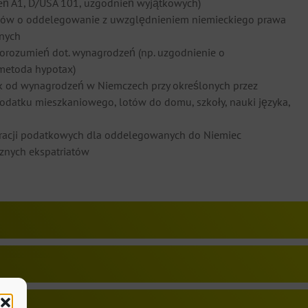
zeń A1, D/USA 101, uzgodnień wyjątkowych)
umów o oddelegowanie z uwzględnieniem niemieckiego prawa
znych
porozumień dot. wynagrodzeń (np. uzgodnienie o
metoda hypotax)
 od wynagrodzeń w Niemczech przy określonych przez
odatku mieszkaniowego, lotów do domu, szkoły, nauki języka,
laracji podatkowych dla oddelegowanych do Niemiec
znych ekspatriatów