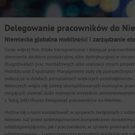
Delegowanie pracowników do Ni
Niemiecka globalna mobilność i zarządzanie eks
Coraz więcej firm działa transgranicznie i deleguje pracownikó
stworzenia struktury produkcyjnej albo dystrybucyjnej w obcym
dlugotrwałych prac montażowych albo realizacji innych projek
Mobility oraz Expatriates-Management stały się powszechnymi 
zwłaszcza w działach personalnych większych przedsiębiorstw
Niemczech wiąże się szereg skomplikowanych wymogów prawn
mogących stawiać duże wyzwania wszystkim zainteresowanym.
z Tobą, jeśli chcesz delegować pracowników do Niemiec.
Można się z nami kontaktować w sprawach związanych z odd
Niemiec. Już przed oddelegowaniem kompleksowo doradzimy 
oddelegowującemu, jak i pracownikom, w sprawie prawnych o
oddelegowania – i pomożemy przy wszystkich wynikających z 