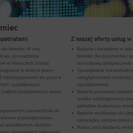
emiec
patriatami
Z naszej oferty usług 
w do Niemiec. W celu
Badanie i doradztwo w zak
 kraju, prowadzenia
Niemiec dla pracownika i 
tów w Niemczech. Global
dochodowy, ubezpieczenie 
pojęciami w świecie pracy –
Sporządzanie indywidualny
. Z oddelegowaniem do pracy w
uwzględnieniem osobistej 
ych i podatkowych,
opodatkowania
 Chętnie podejmiemy je razem
Badanie powstania zakła
wyniku oddelegowania prac
zakładów budowlano-mont
elegowaniem pracowników do
Badanie możliwego do zast
zarówno przedsiębiorstwu
obowiązku ubezpieczenia 
raz podatkowych skutków
Pomoc przy składaniu wnio
niego obowiązkach zgłaszania