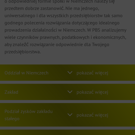
o odpowiedniej formie spółki w Niemczech należy się
przedtem dobrze zastanowić. Nie ma jednego,
uniwersalnego i dla wszystkich przedsiębiorstw tak samo
godnego polecenia rozwiązania dotyczącego idealnego
prowadzenia działalności w Niemczech. W PBS analizujemy
wiele czynników prawnych, podatkowych i ekonomicznych,
aby znaleźć rozwiązanie odpowiednie dla Twojego
przedsiębiorstwa.
Oddział w Niemczech
Zakład
Podział zysków zakładu
stałego