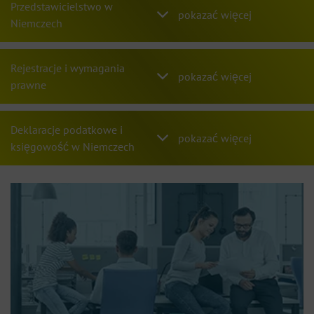
Przedstawicielstwo w
Niemczech
Rejestracje i wymagania
prawne
Deklaracje podatkowe i
księgowość w Niemczech