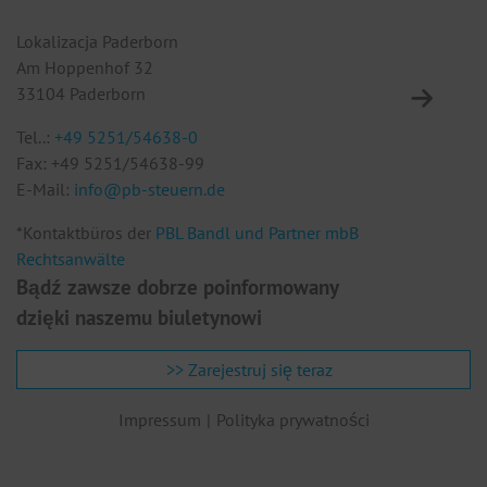
Lokalizacja Paderborn
Lo
Am Hoppenhof 32
Eu
33104 Paderborn
10
Tel..:
+49 5251/54638-0
Te
Fax: +49 5251/54638-99
F
E-Mail:
info@pb-steuern.de
E
*Kontaktbüros der
PBL Bandl und Partner mbB
Rechtsanwälte
Bądź zawsze dobrze poinformowany
dzięki naszemu biuletynowi
>> Zarejestruj się teraz
Impressum
Polityka prywatności