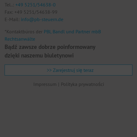
Tel..:
+49 5251/54638-0
Te
Fax: +49 5251/54638-99
F
E-Mail:
info@pb-steuern.de
E
*Kontaktbüros der
PBL Bandl und Partner mbB
Rechtsanwälte
Bądź zawsze dobrze poinformowany
dzięki naszemu biuletynowi
>> Zarejestruj się teraz
Impressum
Polityka prywatności